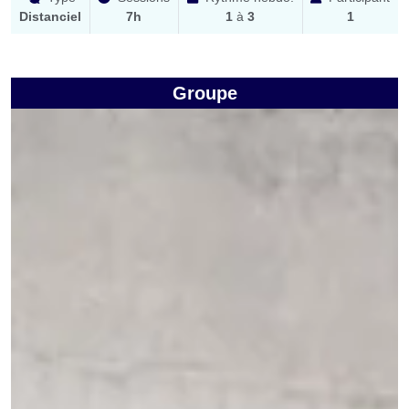
Distanciel
7h
1
à
3
1
Groupe