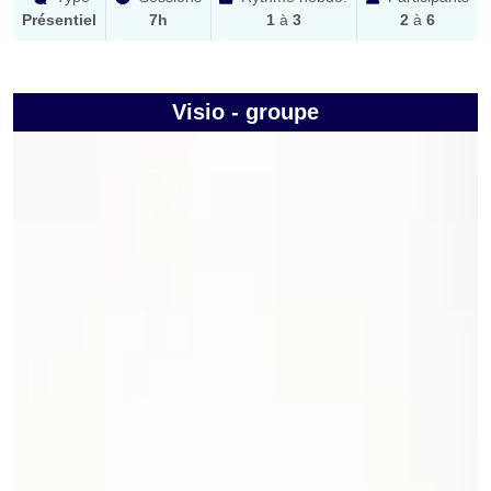
Présentiel
7h
1
à
3
2
à
6
Visio - groupe