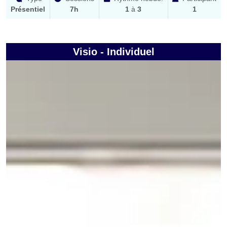
Présentiel
7h
1
à
3
1
Visio - Individuel