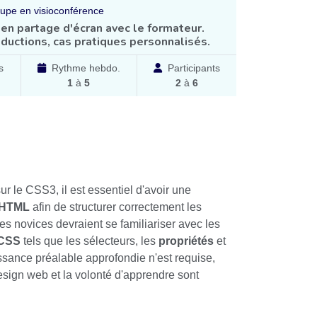
upe en visioconférence
en partage d'écran avec le formateur.
ductions, cas pratiques personnalisés.
s
Rythme hebdo.
Participants
1
à
5
2
à
6
ur le CSS3, il est essentiel d'avoir une
HTML
afin de structurer correctement les
s novices devraient se familiariser avec les
CSS
tels que les sélecteurs, les
propriétés
et
sance préalable approfondie n'est requise,
esign web et la volonté d'apprendre sont