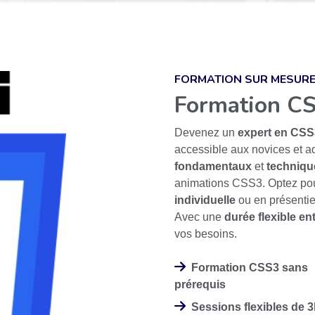
FORMATION SUR MESUR
Formation C
Devenez un
expert en CSS
accessible aux novices et ad
fondamentaux
et
techniqu
animations CSS3. Optez po
individuelle
ou en présentie
Avec une
durée flexible en
vos besoins.
Formation CSS3 sans
prérequis
Sessions flexibles de 