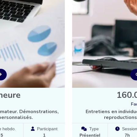
heure
160.
Fac
ormateur. Démonstrations,
Entretiens en individ
personnalisés.
reproductions
 hebdo.
Participant
Type
Sessio
à
5
1
Présentiel
7h