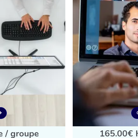
e / groupe
165.00€ H