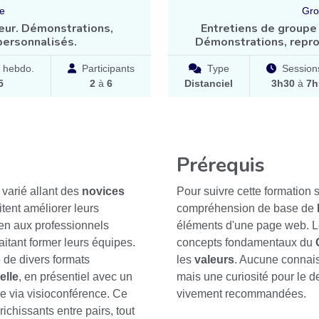
se
Gro
eur. Démonstrations,
Entretiens de groupe 
personnalisés.
Démonstrations, repro
 hebdo.
Participants
Type
Session
5
2
à
6
Distanciel
3h30
à
7h
Prérequis
 varié allant des
novices
Pour suivre cette formation s
ent améliorer leurs
compréhension de base de
en aux professionnels
éléments d'une page web. Le
aitant former leurs équipes.
concepts fondamentaux du
té de divers formats
les
valeurs
. Aucune connais
elle
, en présentiel avec un
mais une curiosité pour le d
pe via visioconférence. Ce
vivement recommandées.
ichissants entre pairs, tout