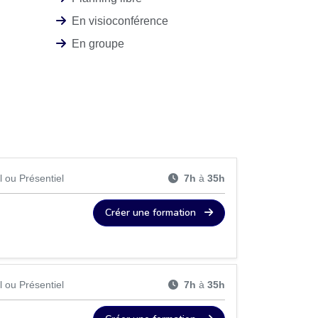
En visioconférence
En groupe
l ou Présentiel
7h
à
35h
Créer une formation
l ou Présentiel
7h
à
35h