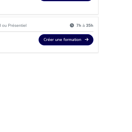
l ou Présentiel
7h
à
35h
Créer une formation