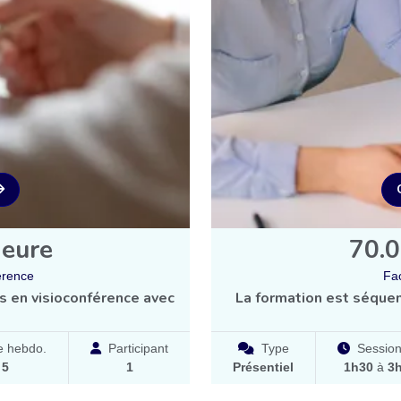
heure
70.0
érence
Fac
s en visioconférence avec
La formation est séquen
 hebdo.
Participant
Type
Sessio
à
5
1
Présentiel
1h30
à
3