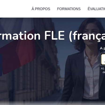
À PROPOS
FORMATIONS
ÉVALUAT
rmation FLE (frança
A 
A1 
é