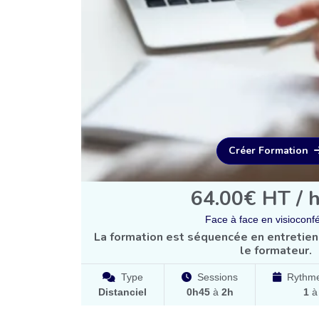
Créer Formation
64.00€ HT / 
Face à face en visioconf
La formation est séquencée en entretien
le formateur.
Type
Sessions
Rythme
Distanciel
0h45
à
2h
1