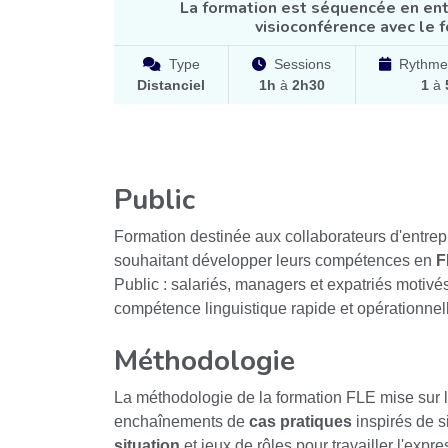
La formation est séquencée en en
visioconférence avec le 
Type
Sessions
Rythme
Distanciel
1h
à
2h30
1
à
Public
Formation destinée aux collaborateurs d'entrep
souhaitant développer leurs compétences en
F
Public : salariés, managers et expatriés motiv
compétence linguistique rapide et opérationnel
Méthodologie
La méthodologie de la formation FLE mise sur l
enchaînements de
cas pratiques
inspirés de s
situation
et jeux de rôles pour travailler l'exp