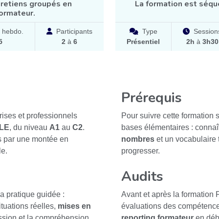
tretiens groupés en
La formation est séqu
formateur.
 hebdo.
Participants
Type
Session
5
2
à
6
Présentiel
2h
à
3h30
Prérequis
rises et professionnels
Pour suivre cette formation su
LE
, du niveau
A1
au
C2
.
bases élémentaires : connaît
és par une montée en
nombres
et un vocabulaire 
le.
progresser.
Audits
a pratique guidée :
Avant et après la formation 
ituations réelles,
mises en
évaluations des compétences
ression et la compréhension.
reporting formateur
en débu