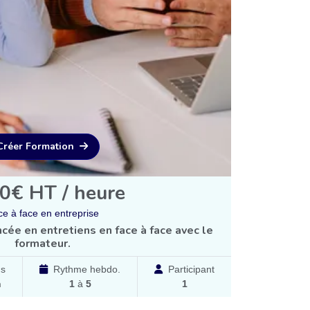
Créer Formation
0€ HT / heure
e à face en entreprise
cée en entretiens en face à face avec le
formateur.
ns
Rythme hebdo.
Participant
h
1
à
5
1