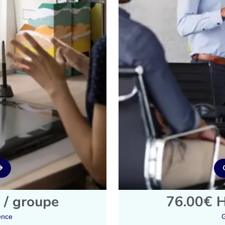
 / groupe
76.00€ H
ence
G