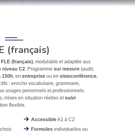
E
 (français)
FLE (français)
, modulable et adaptée aux
u
niveau C2
. Programme
sur mesure
(audit,
à 150h
, en
entreprise
ou en
visioconférence
,
ctifs : enrichir vocabulaire, grammaire,
our usages personnels et professionnels.
s, mises en situation réelles et
suivi
tion flexible.
Accessible
A1 à C2
 choix
Formules
individuelles ou