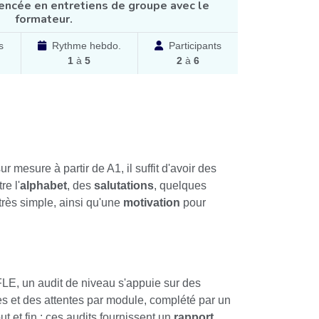
encée en entretiens de groupe avec le
formateur.
s
Rythme hebdo.
Participants
1
à
5
2
à
6
r mesure à partir de A1, il suffit d'avoir des
re l'
alphabet
, des
salutations
, quelques
très simple, ainsi qu'une
motivation
pour
FLE, un audit de niveau s'appuie sur des
 et des attentes par module, complété par un
t et fin : ces audits fournissent un
rapport