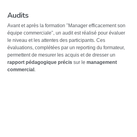
Audits
Avant et après la formation "Manager efficacement son
équipe commerciale", un audit est réalisé pour évaluer
le niveau et les attentes des participants. Ces
évaluations, complétées par un reporting du formateur,
permettent de mesurer les acquis et de dresser un
rapport pédagogique précis
sur le
management
commercial
.
Évaluation(s) en
Évaluation(s) en aval
amont
Formateur
Formateur avec
plusieurs années d'expérience
,
habitué au monde de l'entreprise
et bien
évalué par
ses apprenants
.