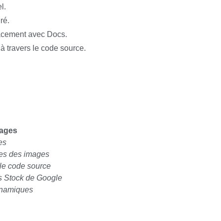
l.
ré.
cacement avec Docs.
à travers le code source.
erreurs dans les scripts.
mages
es
ées des images
 le code source
es Stock de Google
ynamiques