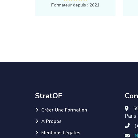
Formateur depuis : 2021
StratOF
Con
5
Créer Une Formation
Paris
A Propos
(
Mentions Légales
N