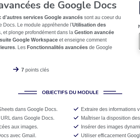
 avancées de Google Docs
c d'autres services Google avancés
sont au coeur du
le Docs. Le module appréhende l'
Utilisation des
s, et plonge profondément dans la
Gestion avancée
a suite Google Workspace
et enseigne comment
ieures
. Les
Fonctionnalités avancées
de Google
7
points clés
OBJECTIFS DU MODULE
 Sheets dans Google Docs.
Extraire des informations 
s URL dans Google Docs.
Maîtriser la disposition d
ncées aux images.
Insérer des images dynam
 Docs avec Gmail.
Utiliser efficacement Goog