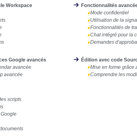
ogle Workspace
Fonctionnalités avancé
Mode confidentiel
ets
Utilisation de la sign
e
Fonctionnalités de t
e
Chat intégré pour la c
ms
Demandes d'approba
vices Google avancés
Édition avec code Sour
lendar avancée
Mise en forme grâce 
ep avancée
Comprendre les modif
es scripts
us
s Google
e documents