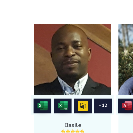
+12
Basile