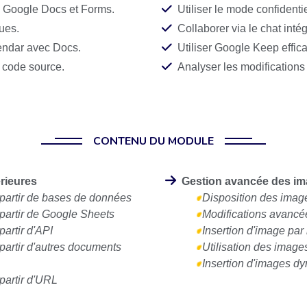
de Google Docs et Forms.
Utiliser le mode confidentie
ques.
Collaborer via le chat intég
lendar avec Docs.
Utiliser Google Keep effi
e code source.
Analyser les modifications 
s scripts.
Personnaliser et gérer les 
es documents.
CONTENU DU MODULE
rieures
Gestion avancée des i
partir de bases de données
Disposition des imag
partir de Google Sheets
Modifications avanc
artir d'API
Insertion d'image par
artir d'autres documents
Utilisation des imag
Insertion d'images d
partir d'URL