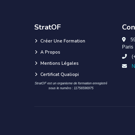
StratOF
Con
5
Créer Une Formation
Paris
A Propos
(
Mentions Légales
N
Certificat Qualiopi
StratOF est un organisme de formation enregistré
sous le numéro : 11756596975