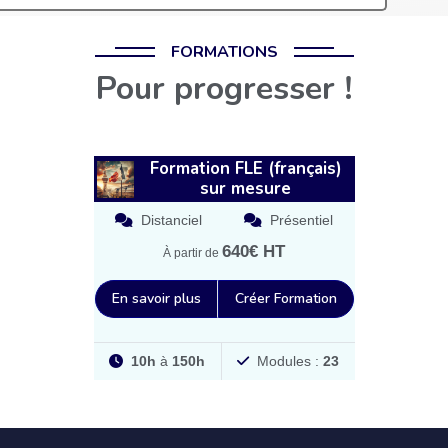
FORMATIONS
Pour progresser !
Formation FLE (français)
sur mesure
Distanciel
Présentiel
640€ HT
À partir de
En savoir plus
Créer Formation
10h
à
150h
Modules :
23