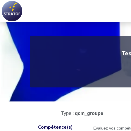
Tes
Type :
qcm_groupe
Compétence(s)
Évaluez vos compé