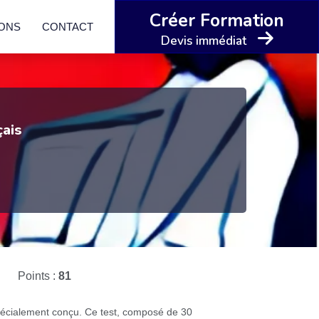
Créer Formation
IONS
CONTACT
Devis immédiat
çais
Points :
81
pécialement conçu. Ce test, composé de 30