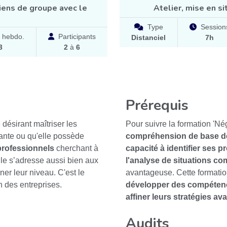
iens de groupe avec le
Atelier, mise en si
Type
Session
 hebdo.
Participants
Distanciel
7h
3
2
à
6
Prérequis
désirant maîtriser les
Pour suivre la formation 'Nég
tante ou qu'elle possède
compréhension de base d
professionnels
cherchant à
capacité à identifier ses p
le s’adresse aussi bien aux
l'analyse de situations c
er leur niveau. C'est le
avantageuse. Cette formatio
n des entreprises.
développer des compétenc
affiner leurs stratégies a
Audits