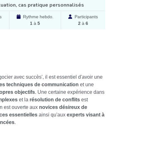
tuation, cas pratique personnalisés
s
Rythme hebdo.
Participants
1
à
5
2
à
6
ocier avec succès', il est essentiel d'avoir une
es techniques de communication
et une
ropres objectifs
. Une certaine expérience dans
omplexes
et la
résolution de conflits
est
n est ouverte aux
novices désireux de
es essentielles
ainsi qu'aux
experts visant à
vancées
.