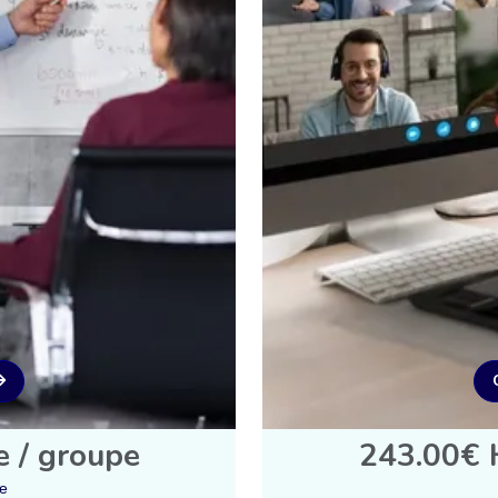
e / groupe
243.00€ H
se