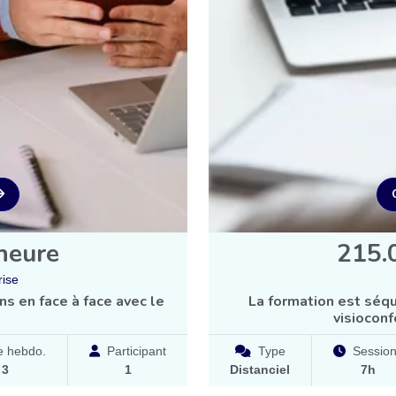
heure
215.
rise
s en face à face avec le
La formation est séqu
visioconf
 hebdo.
Participant
Type
Sessio
à
3
1
Distanciel
7h