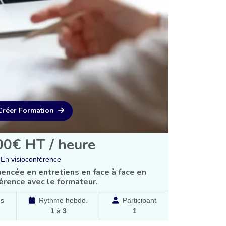
Créer Formation
00€ HT / heure
En visioconférence
encée en entretiens en face à face en
érence avec le formateur.
ns
Rythme hebdo.
Participant
1
à
3
1