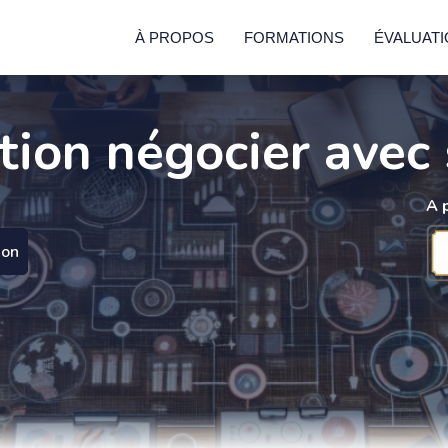
À PROPOS
FORMATIONS
ÉVALUAT
ion négocier avec
A 
ion