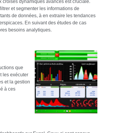
ux croisés dynamiques avancés est cruciale.
filtrer et segmenter les informations de
tants de données, à en extraire les tendances
t perspicaces. En suivant des études de cas
res besoins analytiques.
uctions que
et les exécuter
s et la gestion
ué à ces