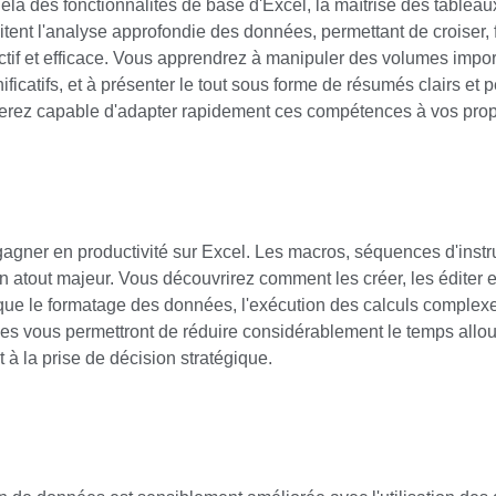
delà des fonctionnalités de base d'Excel, la maîtrise des tablea
litent l'analyse approfondie des données, permettant de croiser, 
ctif et efficace. Vous apprendrez à manipuler des volumes impor
nificatifs, et à présenter le tout sous forme de résumés clairs e
serez capable d'adapter rapidement ces compétences à vos prop
gagner en productivité sur Excel. Les macros, séquences d'instr
t un atout majeur. Vous découvrirez comment les créer, les éditer 
 que le formatage des données, l'exécution des calculs complexe
ies vous permettront de réduire considérablement le temps allo
 à la prise de décision stratégique.