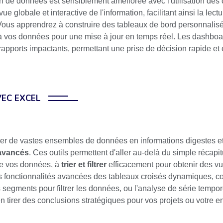
on de données est sensiblement améliorée avec l'utilisation de
vue globale et interactive de l'information, facilitant ainsi la lect
ous apprendrez à construire des tableaux de bord personnalisés 
à vos données pour une mise à jour en temps réel. Les dashboard
rapports impactants, permettant une prise de décision rapide et 
VEC EXCEL
er de vastes ensembles de données en informations digestes et
avancés
. Ces outils permettent d'aller au-delà du simple récapi
e vos données, à
trier et filtrer
efficacement pour obtenir des vue
s fonctionnalités avancées des tableaux croisés dynamiques, c
es segments pour filtrer les données, ou l'analyse de série tempo
 tirer des conclusions stratégiques pour vos projets ou votre en