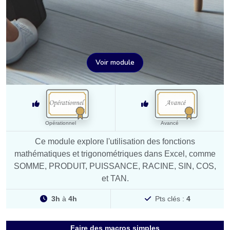
Voir module
Opérationnel
Avancé
Ce module explore l'utilisation des fonctions
mathématiques et trigonométriques dans Excel, comme
SOMME, PRODUIT, PUISSANCE, RACINE, SIN, COS,
et TAN.
3h
à
4h
Pts clés :
4
Faire des macros simples