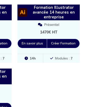
tor
Formation Illustrator
s en
avancée 14 heures en
entreprise
Présentiel
1470€ HT
ation
En savoir plus
Créer Formation
 :
7
14h
Modules :
7
tor
s en