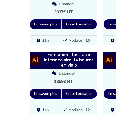
Distanciel
2037€ HT
En savoir plus
Créer Formation
En s
21h
Modules :
15
Formation Illustrator
intermédiaire 14 heures
en visio
Distanciel
1358€ HT
En savoir plus
Créer Formation
En s
14h
Modules :
12