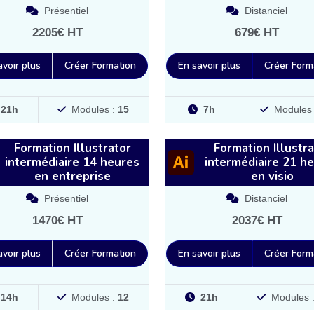
Présentiel
Distanciel
2205€ HT
679€ HT
avoir plus
Créer Formation
En savoir plus
Créer Form
21h
Modules :
15
7h
Modules
Formation Illustrator
Formation Illustra
intermédiaire 14 heures
intermédiaire 21 h
en entreprise
en visio
Présentiel
Distanciel
1470€ HT
2037€ HT
avoir plus
Créer Formation
En savoir plus
Créer Form
14h
Modules :
12
21h
Modules 