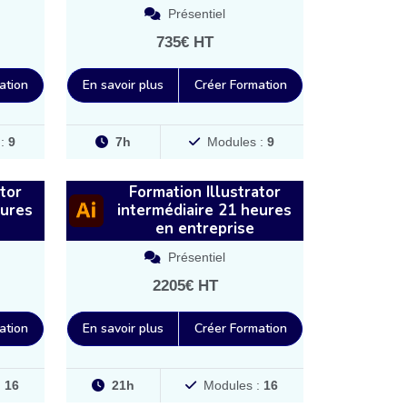
Présentiel
735€ HT
ation
En savoir plus
Créer Formation
 :
9
7h
Modules :
9
tor
Formation Illustrator
eures
intermédiaire 21 heures
en entreprise
Présentiel
2205€ HT
ation
En savoir plus
Créer Formation
:
16
21h
Modules :
16