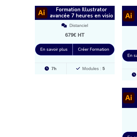
Formation Illustrator
avancée 7 heures en visio
Distanciel
679€ HT
En savoir plus
Créer Formation
En s
7h
Modules :
5