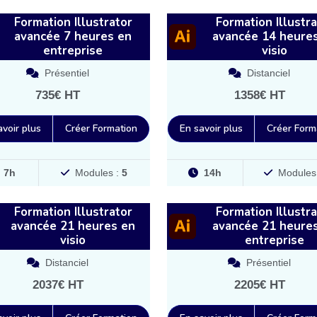
Formation Illustrator
Formation Illustra
avancée 7 heures en
avancée 14 heure
entreprise
visio
Présentiel
Distanciel
735€ HT
1358€ HT
avoir plus
Créer Formation
En savoir plus
Créer Form
7h
Modules :
5
14h
Modules
Formation Illustrator
Formation Illustra
avancée 21 heures en
avancée 21 heure
visio
entreprise
Distanciel
Présentiel
2037€ HT
2205€ HT