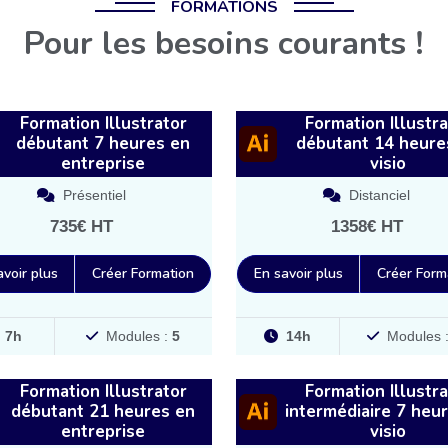
FORMATIONS
Pour les besoins courants !
Formation Illustrator
Formation Illustra
débutant 7 heures en
débutant 14 heure
entreprise
visio
Présentiel
Distanciel
735€ HT
1358€ HT
avoir plus
Créer Formation
En savoir plus
Créer Form
7h
Modules :
5
14h
Modules 
Formation Illustrator
Formation Illustra
débutant 21 heures en
intermédiaire 7 heu
entreprise
visio