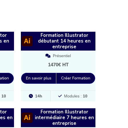
tor
Formation Illustrator
s en
débutant 14 heures en
entreprise
Présentiel
1470€ HT
ation
En savoir plus
Créer Formation
:
10
14h
Modules :
10
tor
Formation Illustrator
res en
intermédiaire 7 heures en
entreprise