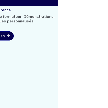
érence
le formateur. Démonstrations,
ques personnalisés.
ion