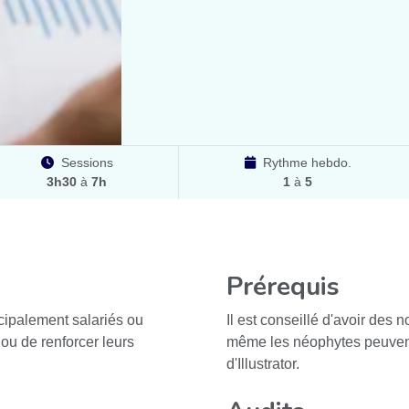
Sessions
Rythme hebdo.
3h30
à
7h
1
à
5
Prérequis
ncipalement salariés ou
Il est conseillé d'avoir des
r ou de renforcer leurs
même les néophytes peuvent s
d'Illustrator.