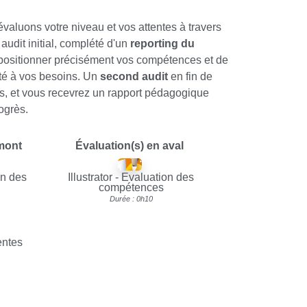
aluons votre niveau et vos attentes à travers
 audit initial, complété d'un
reporting du
positionner précisément vos compétences et de
té à vos besoins. Un
second audit
en fin de
is, et vous recevrez un rapport pédagogique
ogrès.
amont
Évaluation(s) en aval
on des
Illustrator - Evaluation des
compétences
Durée : 0h10
entes