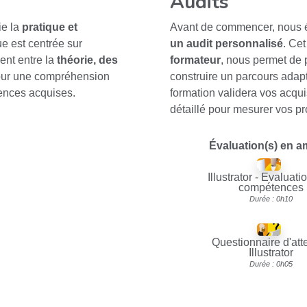
Audits
ie la
pratique et
Avant de commencer, nous év
e est centrée sur
un audit personnalisé
. Cet
nent entre la
théorie, des
formateur
, nous permet de 
our une compréhension
construire un parcours adap
tences acquises.
formation validera vos acqu
détaillé pour mesurer vos pr
Évaluation(s) en 
Illustrator - Evaluati
compétences
Durée : 0h10
Questionnaire d'att
Illustrator
Durée : 0h05