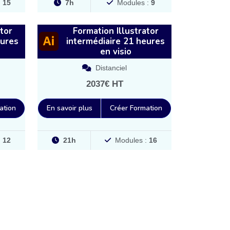
:
15
7h
Modules :
9
tor
Formation Illustrator
eures
intermédiaire 21 heures
en visio
Distanciel
2037€ HT
ation
En savoir plus
Créer Formation
:
12
21h
Modules :
16