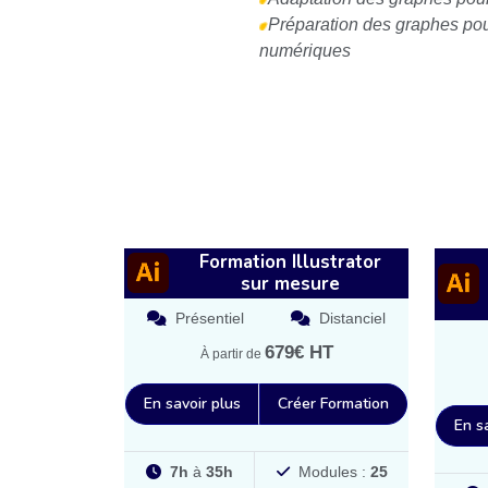
Préparation des graphes pou
numériques
Formation Illustrator
sur mesure
Présentiel
Distanciel
679€ HT
À partir de
En savoir plus
Créer Formation
En s
7h
à
35h
Modules :
25