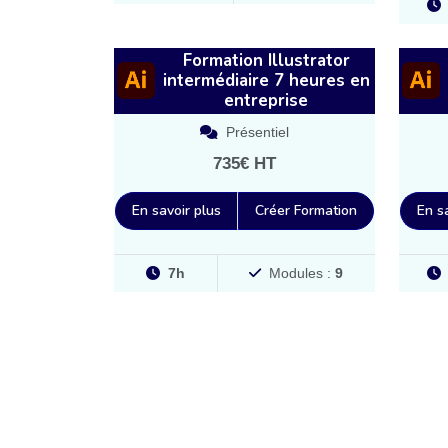
Formation Illustrator
intermédiaire 7 heures en
entreprise
Présentiel
735€ HT
En savoir plus
Créer Formation
En s
7h
Modules :
9