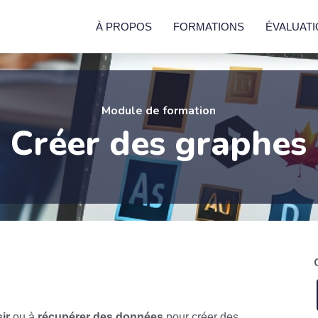
À PROPOS
FORMATIONS
ÉVALUAT
Module de formation
Créer des graphes
sir
ou à
récupérer des données
pour créer des