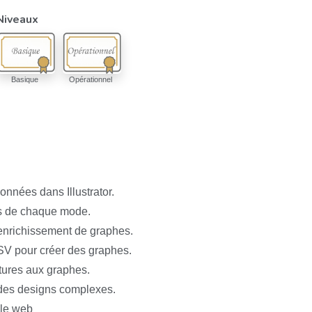
Niveaux
Basique
Opérationnel
nnées dans Illustrator.
s de chaque mode.
'enrichissement de graphes.
SV pour créer des graphes.
xtures aux graphes.
 des designs complexes.
 le web