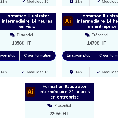
21h
Modules :
15
21h
Modules 
Formation Illustrator
Formation Illustra
intermédiaire 14 heures
intermédiaire 14 h
en visio
en entreprise
Distanciel
Présentiel
1358€ HT
1470€ HT
avoir plus
Créer Formation
En savoir plus
Créer Form
14h
Modules :
12
14h
Modules 
Formation Illustrator
intermédiaire 21 heures
en entreprise
Présentiel
2205€ HT