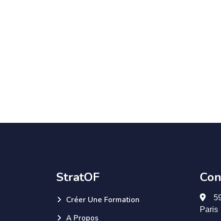
StratOF
Con
5
Créer Une Formation
Paris
A Propos