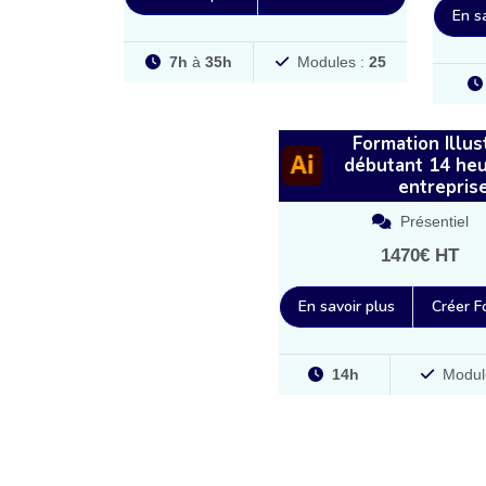
En s
7h
à
35h
Modules :
25
Formation Illus
débutant 14 he
entrepris
Présentiel
1470€ HT
En savoir plus
Créer F
14h
Modul