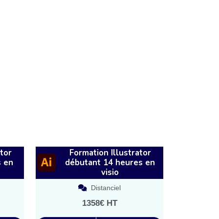
tor
Formation Illustrator
s en
débutant 14 heures en
visio
Distanciel
1358€ HT