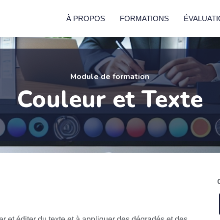
À PROPOS
FORMATIONS
ÉVALUAT
Module de formation
Couleur et Texte
éer et éditer du texte et à appliquer des dégradés et des