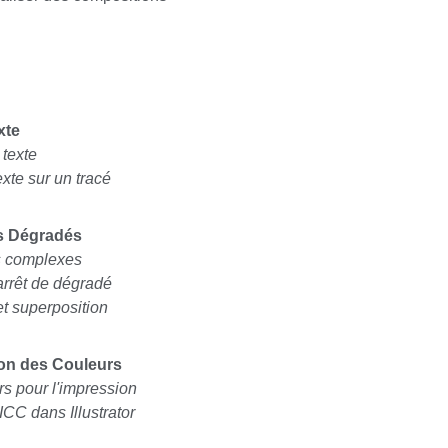
xte
 texte
Texte sur un tracé
s Dégradés
s complexes
arrêt de dégradé
t superposition
ion des Couleurs
s pour l'impression
 ICC dans Illustrator