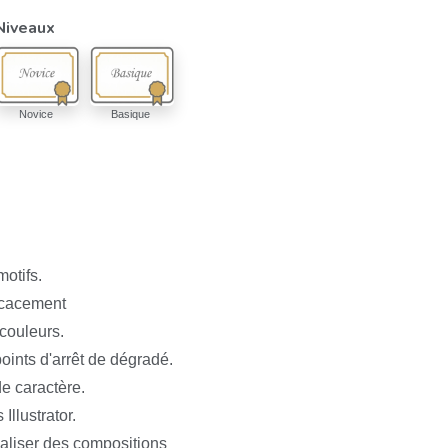
Niveaux
Novice
Basique
otifs.
ficacement
 couleurs.
oints d'arrêt de dégradé.
 de caractère.
 Illustrator.
éaliser des compositions