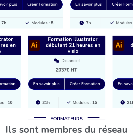
avoir plus
Créer Formation
En savoir plus
Créer Form
7h
Modules :
5
7h
Modules
trator
Formation Illustrator
ures en
débutant 21 heures en
d
e
visio
Distanciel
2037€ HT
ormation
En savoir plus
Créer Formation
En savoi
es :
10
21h
Modules :
15
21
FORMATEURS
Ils sont membres du réseau