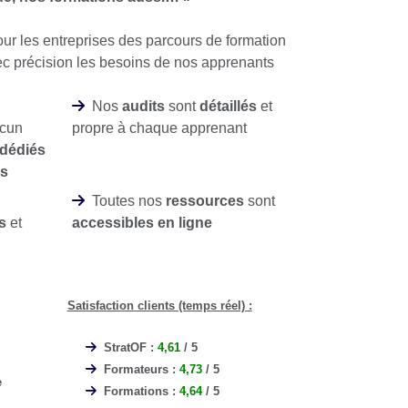
r les entreprises des parcours de formation
ec précision les besoins de nos apprenants
Nos
audits
sont
détaillés
et
acun
propre à chaque apprenant
 dédiés
es
Toutes nos
ressources
sont
s
et
accessibles en ligne
Satisfaction clients (temps réel) :
StratOF :
4,61
/ 5
Formateurs :
4,73
/ 5
e
Formations :
4,64
/ 5