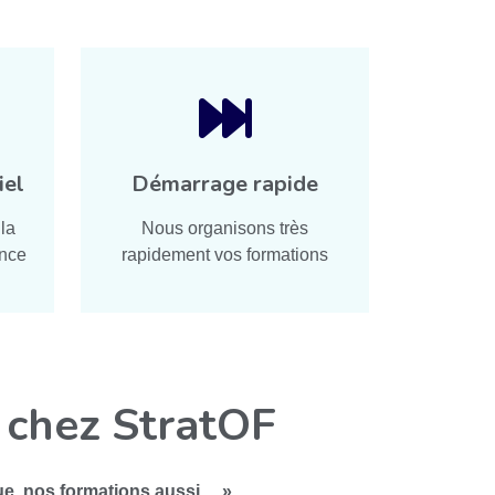
iel
Démarrage rapide
la
Nous organisons très
ence
rapidement vos formations
 chez StratOF
ue, nos formations aussi… »