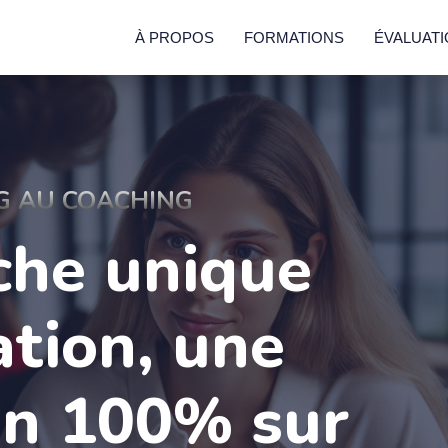
À PROPOS
FORMATIONS
ÉVALUAT
G AU COACHING
che unique
ation, une
on 100% sur