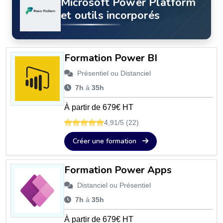
Microsoft Power Platform
et outils incorporés
Formation Power BI
Présentiel ou Distanciel
7h
à
35h
À partir de 679€ HT
4,91/5 (22)
Créer une formation
Formation Power Apps
Distanciel ou Présentiel
7h
à
35h
À partir de 679€ HT