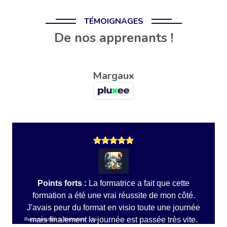
TÉMOIGNAGES
De nos apprenants !
Margaux
Points forts :
La formatrice a fait que cette
formation a été une vrai réussite de mon côté.
J'avais peur du format en visio toute une journée
mais finalement la journée est passée très vite.
Recommande la formation : oui