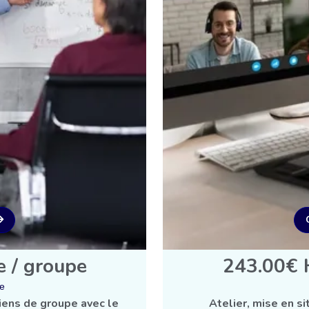
e / groupe
243.00€ H
se
iens de groupe avec le
Atelier, mise en si