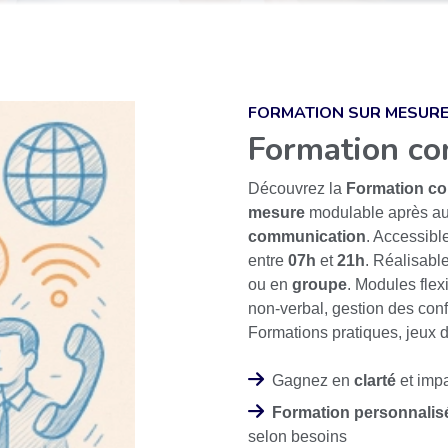
FORMATION SUR MESUR
Formation co
Découvrez la
Formation co
mesure
modulable après au
communication
. Accessibl
entre
07h
et
21h
. Réalisabl
ou en
groupe
. Modules flexi
non-verbal, gestion des confl
Formations pratiques, jeux de
Gagnez en
clarté
et imp
Formation personnalis
selon besoins