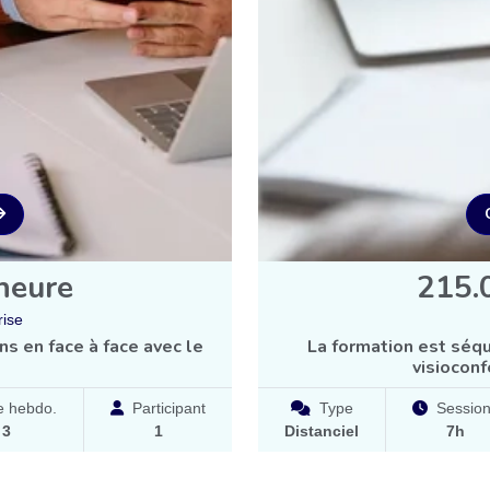
heure
215.
rise
s en face à face avec le
La formation est séqu
visioconf
 hebdo.
Participant
Type
Sessio
à
3
1
Distanciel
7h