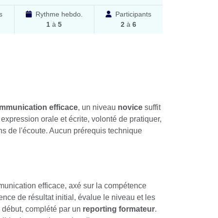
s
Rythme hebdo.
Participants
1
à
5
2
à
6
mmunication efficace
, un niveau
novice
suffit
xpression orale et écrite, volonté de pratiquer,
ns de l'écoute. Aucun prérequis technique
munication efficace, axé sur la compétence
ence de résultat initial, évalue le niveau et les
e début, complété par un
reporting formateur
.