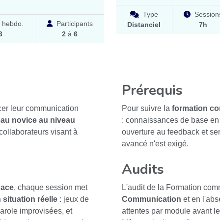
Type
Session
 hebdo.
Participants
Distanciel
7h
3
2
à
6
Prérequis
rcer leur communication
Pour suivre la
formation co
eau novice au niveau
: connaissances de base en e
collaborateurs visant à
ouverture au feedback et se
avancé n'est exigé.
Audits
cace
, chaque session met
L'audit de la Formation com
situation réelle
: jeux de
Communication
et en l'abs
parole improvisées, et
attentes par module avant l