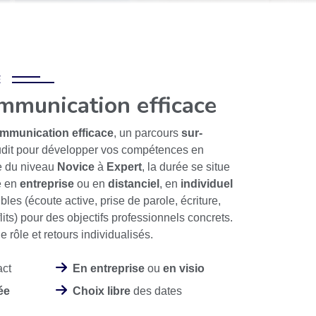
E
mmunication efficace
mmunication efficace
, un parcours
sur-
dit pour développer vos compétences en
e du niveau
Novice
à
Expert
, la durée se situe
e en
entreprise
ou en
distanciel
, en
individuel
bles (écoute active, prise de parole, écriture,
its) pour des objectifs professionnels concrets.
 rôle et retours individualisés.
act
En entreprise
ou
en visio
ée
Choix libre
des dates