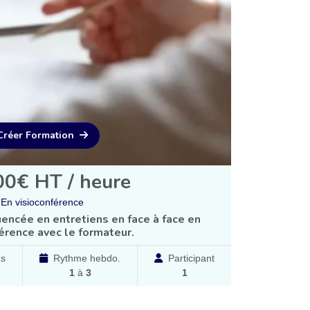
Créer Formation
00€ HT / heure
En visioconférence
encée en entretiens en face à face en
érence avec le formateur.
ns
Rythme hebdo.
Participant
1
à
3
1