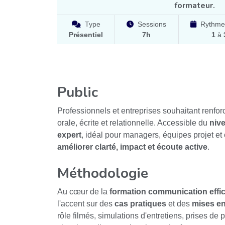
formateur.
Type
Sessions
Rythme
Présentiel
7h
1
à
Public
Professionnels et entreprises souhaitant renfo
orale, écrite et relationnelle. Accessible du
niv
expert
, idéal pour managers, équipes projet et 
améliorer clarté, impact et écoute active
.
Méthodologie
Au cœur de la
formation communication effi
l'accent sur des
cas pratiques
et des
mises en 
rôle filmés, simulations d'entretiens, prises de 